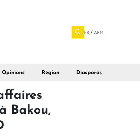
FR
ARM
Opinions
Région
Diasporas
ffaires
 à Bakou,
0