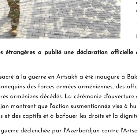
s étrangères a publié une déclaration officielle
nsacré à la guerre en Artsakh a été inauguré à Bak
annequins des forces armées arméniennes, des affa
ires arméniens décédés. La cérémonie d'ouverture d
djan montrent que l'action susmentionnée vise à h
 et des captifs et à bafouer les droits et la dignité
 guerre déclenchée par l'Azerbaïdjan contre l'Art