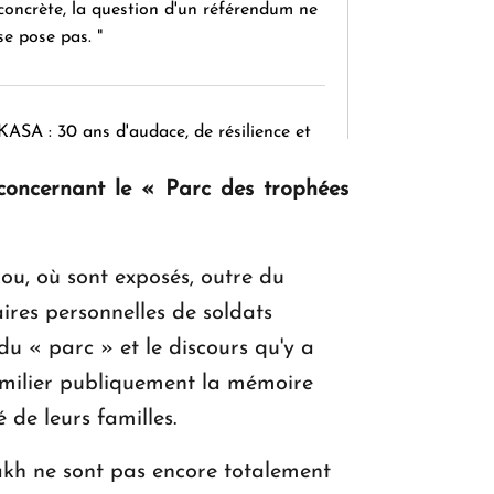
concrète, la question d'un référendum ne
se pose pas. "
KASA : 30 ans d'audace, de résilience et
d'avenir en Arménie
 concernant le « Parc des trophées
Le premier hôtel Hyatt Regency
ou, où sont exposés, outre du
d'Arménie ouvrira ses portes à Dilijan
ires personnelles de soldats
u « parc » et le discours qu'y a
umilier publiquement la mémoire
 de leurs familles.
sakh ne sont pas encore totalement