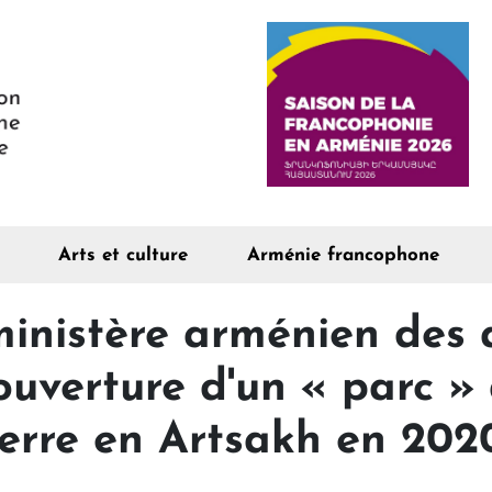
Arts et culture
Arménie francophone
inistère arménien des a
'ouverture d'un « parc »
uerre en Artsakh en 202