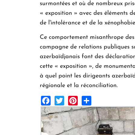
surmontées et où de nombreux priso
« exposition » avec des éléments d
de l'intolérance et de la xénophobie
Ce comportement misanthrope des ha
campagne de relations publiques sur 
azerbaïdjanais font des déclarations
cette « exposition », de monumenta
à quel point les dirigeants azerbaïd
régionale et la réconciliation.
Facebook
Twitter
Pinterest
Share