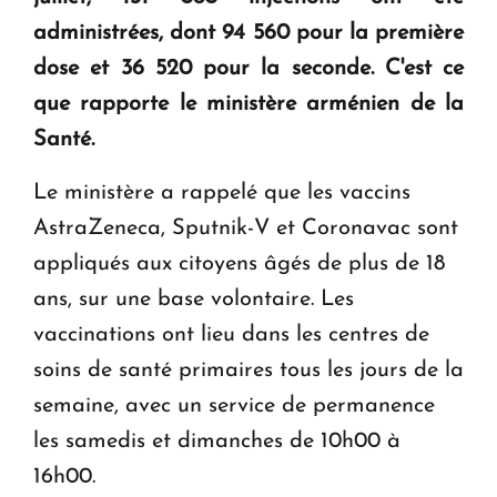
en Arménie
administrées, dont 94 560 pour la première
dose et 36 520 pour la seconde. C'est ce
Le premier hôtel Hyatt Regency d'Arménie
que rapporte le ministère arménien de la
ouvrira ses portes à Dilijan
Santé.
Le ministère a rappelé que les vaccins
AstraZeneca, Sputnik-V et Coronavac sont
appliqués aux citoyens âgés de plus de 18
ans, sur une base volontaire. Les
vaccinations ont lieu dans les centres de
soins de santé primaires tous les jours de la
semaine, avec un service de permanence
les samedis et dimanches de 10h00 à
16h00.