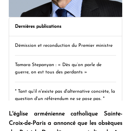
Dernières publications
Démission et reconduction du Premier ministre
Tamara Stepanyan : « Dès qu’on parle de
guerre, on est tous des perdants »
" Tant qu'il n'existe pas d'alternative concrète, la
question d'un référendum ne se pose pas. "
L'église arménienne catholique Sainte-
KASA : 30 ans d'audace, de résilience et d'avenir
Croix-de-Paris
a annoncé que les obsèques
en Arménie