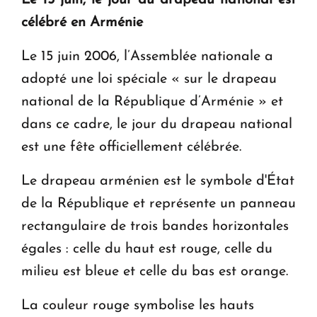
Le 15 juin, le jour du drapeau national est
KASA : 30 ans d'audace, de résilience et d'avenir
célébré en Arménie
en Arménie
Le 15 juin 2006, l’Assemblée nationale a
Le premier hôtel Hyatt Regency d'Arménie
adopté une loi spéciale « sur le drapeau
ouvrira ses portes à Dilijan
national de la République d’Arménie » et
dans ce cadre, le jour du drapeau national
est une fête officiellement célébrée.
Le drapeau arménien est le symbole d'État
de la République et représente un panneau
rectangulaire de trois bandes horizontales
égales : celle du haut est rouge, celle du
milieu est bleue et celle du bas est orange.
La couleur rouge symbolise les hauts