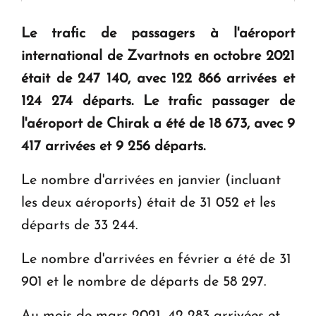
" Tant qu'il n'existe pas d'alternative concrète, la
Le trafic de passagers à l'aéroport
question d'un référendum ne se pose pas. "
international de Zvartnots en octobre 2021
était de 247 140, avec 122 866 arrivées et
KASA : 30 ans d'audace, de résilience et d'avenir
124 274 départs. Le trafic passager de
en Arménie
l'aéroport de Chirak a été de 18 673, avec 9
417 arrivées et 9 256 départs.
Le premier hôtel Hyatt Regency d'Arménie
ouvrira ses portes à Dilijan
Le nombre d'arrivées en janvier (incluant
les deux aéroports) était de 31 052 et les
départs de 33 244.
Le nombre d'arrivées en février a été de 31
901 et le nombre de départs de 58 297.
Au mois de mars 2021, 42 283 arrivées et