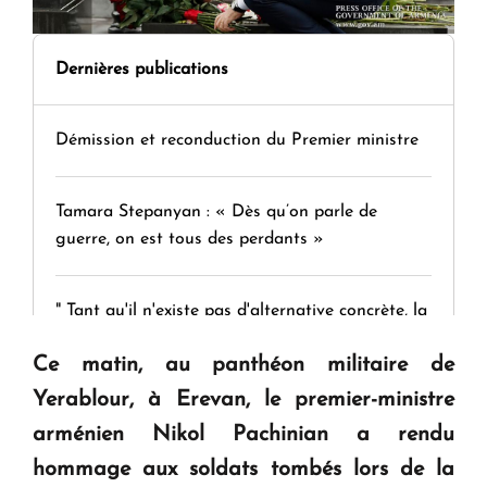
Dernières publications
Démission et reconduction du Premier ministre
Tamara Stepanyan : « Dès qu’on parle de
guerre, on est tous des perdants »
" Tant qu'il n'existe pas d'alternative concrète, la
question d'un référendum ne se pose pas. "
Ce matin, au panthéon militaire de
Yerablour, à Erevan, le premier-ministre
KASA : 30 ans d'audace, de résilience et d'avenir
arménien Nikol Pachinian a rendu
en Arménie
hommage aux soldats tombés lors de la