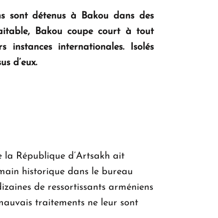
KASA : 30 ans d'audace, de résilience et
ens sont détenus à Bakou dans des
d'avenir en Arménie
raitable, Bakou coupe court à tout
 instances internationales. Isolés
us d’eux.
Le premier hôtel Hyatt Regency
d'Arménie ouvrira ses portes à Dilijan
 la République d’Artsakh ait
main historique dans le bureau
dizaines de ressortissants arméniens
s mauvais traitements ne leur sont