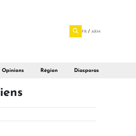
FR
ARM
Opinions
Région
Diasporas
iens