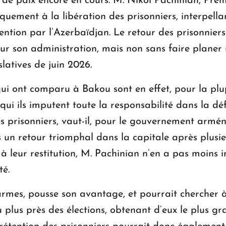
de paix encore en cours. M. Nikol Pachinian, Prem
uement à la libération des prisonniers, interpellan
tention par l’Azerbaïdjan. Le retour des prisonnier
ur son administration, mais non sans faire planer
slatives de juin 2026.
qui ont comparu à Bakou sont en effet, pour la plu
qui ils imputent toute la responsabilité dans la dé
es prisonniers, vaut-il, pour le gouvernement armén
s un retour triomphal dans la capitale après plusi
 leur restitution, M. Pachinian n’en a pas moins in
té.
rmes, pousse son avantage, et pourrait chercher à
u plus près des élections, obtenant d’eux le plus gr