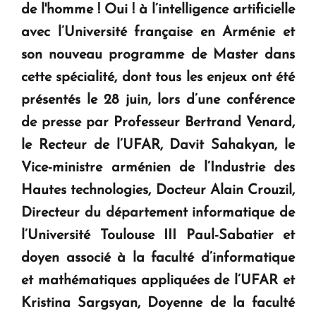
de l'homme ! Oui ! à l’intelligence artificielle
KASA : 30 ans d'audace, de résilience et d'avenir
avec l’Université française en Arménie et
en Arménie
son nouveau programme de Master dans
cette spécialité, dont tous les enjeux ont été
Le premier hôtel Hyatt Regency d'Arménie
présentés le 28 juin, lors d’une conférence
ouvrira ses portes à Dilijan
de presse par Professeur Bertrand Venard,
le Recteur de l’UFAR, Davit Sahakyan, le
Vice-ministre arménien de l’Industrie des
Hautes technologies, Docteur Alain Crouzil,
Directeur du département informatique de
l’Université Toulouse III Paul-Sabatier et
doyen associé à la faculté d’informatique
et mathématiques appliquées de l’UFAR et
Kristina Sargsyan, Doyenne de la faculté