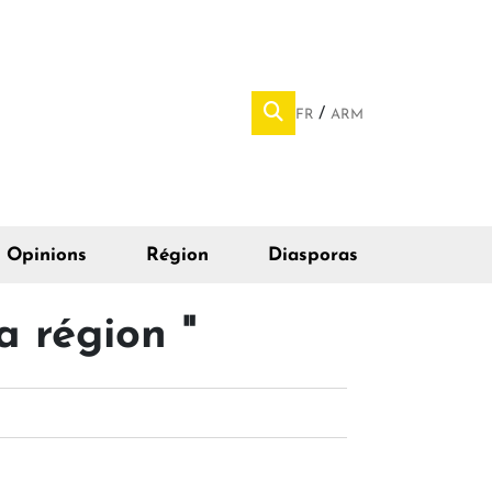
FR
ARM
Opinions
Région
Diasporas
a région "