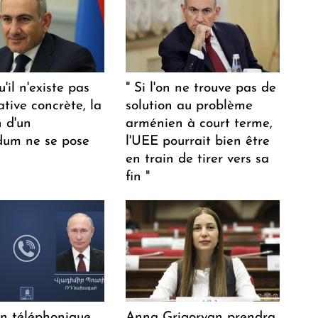
u'il n'existe pas
" Si l'on ne trouve pas de
ative concrète, la
solution au problème
n d'un
arménien à court terme,
dum ne se pose
l'UEE pourrait bien être
en train de tirer vers sa
fin "
en téléphonique
Anna Grigoryan prendra