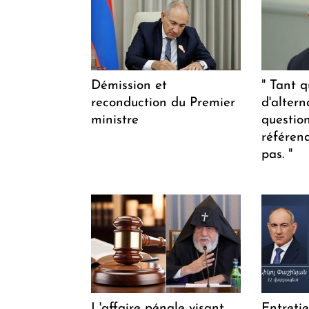
Démission et
" Tant q
reconduction du Premier
d'altern
ministre
questio
référen
pas. "
L'affaire pénale visant
Entreti