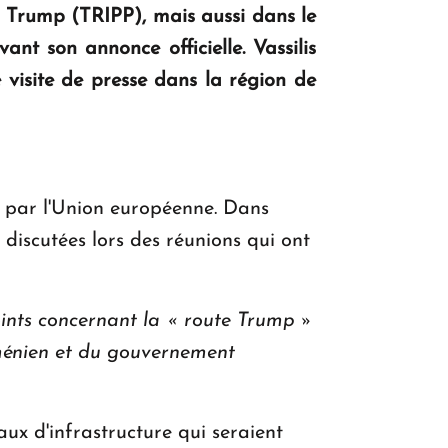
de Trump (TRIPP), mais aussi dans le
KASA : 30 ans d'audace, de résilience et
t son annonce officielle. Vassilis
d'avenir en Arménie
 visite de presse dans la région de
Le premier hôtel Hyatt Regency
d'Arménie ouvrira ses portes à Dilijan
t par l'Union européenne. Dans
s discutées lors des réunions qui ont
oints concernant la « route Trump »
rménien et du gouvernement
ux d'infrastructure qui seraient