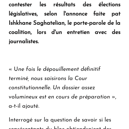
KASA : 30 ans d'audace, de résilience et d'avenir
contester les résultats des élections
en Arménie
législatives, selon l'annonce faite pat
Ishkhane Saghatelian, le porte-parole de la
Le premier hôtel Hyatt Regency d'Arménie
coalition, lors d'un entretien avec des
ouvrira ses portes à Dilijan
journalistes.
« U
ne fois le dépouillement définitif
terminé, nous saisirons la Cour
constitutionnelle. Un dossier assez
volumineux est en cours de préparation
»,
a-t-il ajouté.
Interrogé sur la question de savoir si les