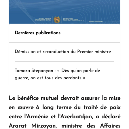
Dernières publications
Démission et reconduction du Premier ministre
Tamara Stepanyan : « Dès qu’on parle de
guerre, on est tous des perdants »
" Tant qu'il n'existe pas d'alternative concrète, la
Le bénéfice mutuel devrait assurer la mise
question d'un référendum ne se pose pas. "
en œuvre à long terme du traité de paix
entre l'Arménie et l'Azerbaïdjan, a déclaré
KASA : 30 ans d'audace, de résilience et d'avenir
Ararat Mirzoyan, ministre des Affaires