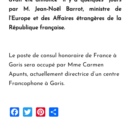
question d'un référendum ne se pose pas. "
par M. Jean-Noël Barrot, ministre de
l’Europe et des Affaires étrangères de la
KASA : 30 ans d'audace, de résilience et d'avenir
en Arménie
République française.
Le poste de consul honoraire de France à
Goris sera occupé par Mme Carmen
Apunts, actuellement directrice d’un centre
Francophone à Goris.
Facebook
Twitter
Pinterest
Share