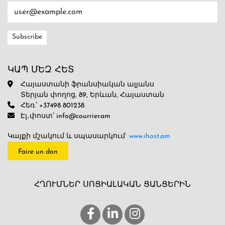
ԿԱՊ ՄԵԶ ՀԵՏ
Հայաստանի ֆրանսիական ալյանս
Տերյան փողոց, 89, Երևան, Հայաստան
Հեռ.՝ +37498 801238
Էլ․փոստ՝ info@courrier.am
Կայքի մշակում և սպասարկում`
www.ihost.am
Faire un don
ՀՂՈՒՄՆԵՐ ՍՈՑԻԱԼԱԿԱՆ ՑԱՆՑԵՐԻՆ