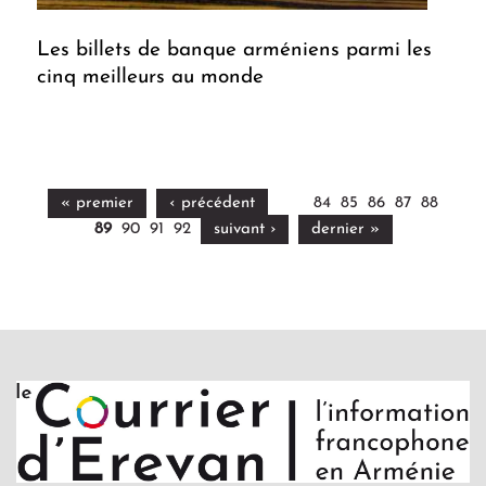
Les billets de banque arméniens parmi les
cinq meilleurs au monde
« premier
‹ précédent
84
85
86
87
88
89
90
91
92
suivant ›
dernier »