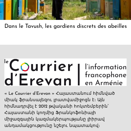
Dans le Tavush, les gardiens discrets des abeilles
« Le Courrier d’Erevan » Հայաստանում հիմնված
միակ ֆրանսալեզու լրատվամիջոցն է։ Այն
հիմնադրվել է 2012 թվականի հոկտեմբերին՝
Հայաստանի կողմից Ֆրանկոֆոնիայի
միջազգային կազմակերպությանը լիիրավ
անդամակցությունը նշելու նպատակով։