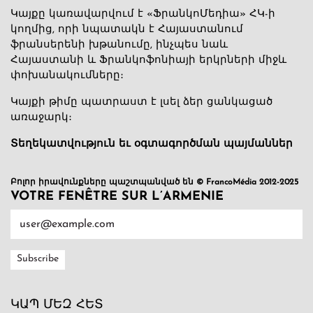
Կայքը կառավարվում է «ՖրանկոՄեդիա» ՀԿ-ի
կողմից, որի նպատակն է Հայաստանում
ֆրանսերենի խթանումը, ինչպես նաև
Հայաստանի և Ֆրանկոֆոնիայի երկրների միջև
փոխանակումները։
Կայքի թիմը պատրաստ է լսել ձեր ցանկացած
առաջարկ։
Տեղեկատվություն եւ օգտագործման պայմաններ
Բոլոր իրավունքները պաշտպանված են © FrancoMédia 2012-2025
VOTRE FENÊTRE SUR L’ARMENIE
ԿԱՊ ՄԵԶ ՀԵՏ