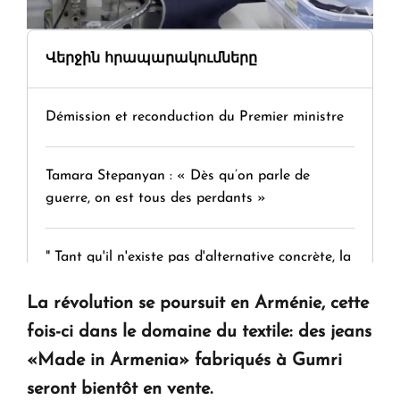
Վերջին հրապարակումները
Démission et reconduction du Premier ministre
Tamara Stepanyan : « Dès qu’on parle de
guerre, on est tous des perdants »
" Tant qu'il n'existe pas d'alternative concrète, la
question d'un référendum ne se pose pas. "
La révolution se poursuit en Arménie, cette
fois-ci dans le domaine du textile: des jeans
KASA : 30 ans d'audace, de résilience et d'avenir
«Made in Armenia» fabriqués à Gumri
en Arménie
seront bientôt en vente.