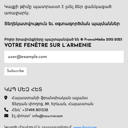
Կայքի թիմը պատրաստ է լսել ձեր ցանկացած
առաջարկ։
Տեղեկատվություն եւ օգտագործման պայմաններ
Բոլոր իրավունքները պաշտպանված են © FrancoMédia 2012-2025
VOTRE FENÊTRE SUR L’ARMENIE
ԿԱՊ ՄԵԶ ՀԵՏ
Հայաստանի ֆրանսիական ալյանս
Տերյան փողոց, 89, Երևան, Հայաստան
Հեռ.՝ +37498 801238
Էլ․փոստ՝ info@courrier.am
Կայքի մշակում և սպասարկում`
www.ihost.am