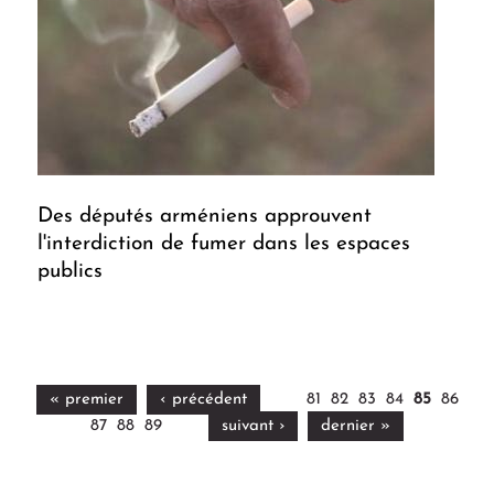
Des députés arméniens approuvent
l'interdiction de fumer dans les espaces
publics
« premier
‹ précédent
81
82
83
84
85
86
87
88
89
suivant ›
dernier »