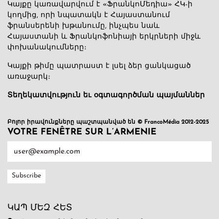
Կայքը կառավարվում է «ՖրանկոՄեդիա» ՀԿ-ի
կողմից, որի նպատակն է Հայաստանում
ֆրանսերենի խթանումը, ինչպես նաև
Հայաստանի և Ֆրանկոֆոնիայի երկրների միջև
փոխանակումները։
Կայքի թիմը պատրաստ է լսել ձեր ցանկացած
առաջարկ։
Տեղեկատվություն եւ օգտագործման պայմաններ
Բոլոր իրավունքները պաշտպանված են © FrancoMédia 2012-2025
VOTRE FENÊTRE SUR L’ARMENIE
ԿԱՊ ՄԵԶ ՀԵՏ