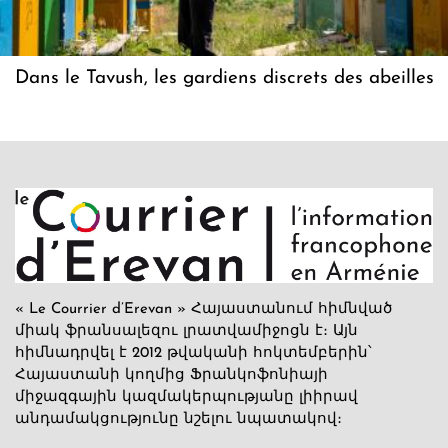
Dans le Tavush, les gardiens discrets des abeilles
« Le Courrier d’Erevan » Հայաստանում հիմնված
միակ ֆրանսալեզու լրատվամիջոցն է։ Այն
հիմնադրվել է 2012 թվականի հոկտեմբերին՝
Հայաստանի կողմից Ֆրանկոֆոնիայի
միջազգային կազմակերպությանը լիիրավ
անդամակցությունը նշելու նպատակով։