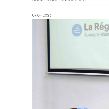
UFAR-Ի ՀԱՏՈՒԿ ՀԱՎԵԼՎԱԾ
07.04.2023