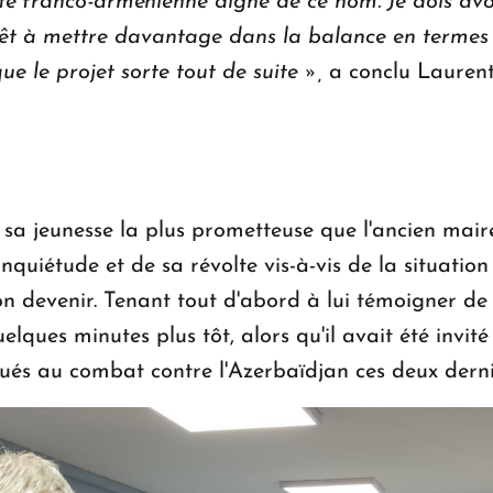
ité franco-arménienne digne de ce nom. Je dois avoi
 prêt à mettre davantage dans la balance en term
que le projet sorte tout de suite »,
a conclu Laurent
c sa jeunesse la plus prometteuse que l'ancien mai
inquiétude et de sa révolte vis-à-vis de la situatio
son devenir. Tenant tout d'abord à lui témoigner d
uelques minutes plus tôt, alors qu'il avait été invit
é tués au combat contre l'Azerbaïdjan ces deux dern