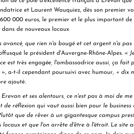
ion de ce pôle d'excellence français à Erevan que c
fondatrice et Laurent Wauquiez, dès son premier v
600 000 euros, le premier et le plus important de la
R dans de nouveaux locaux
s avancé, que rien n'a bougé et cet argent n'a pas
offusqué le président d'Auvergne-Rhône-Alpes
.
«
J
ice est très engagée, l'ambassadrice aussi, ça fait 
e
», a-t-il cependant poursuivi avec humour,
« dix m
ore ajouté
.
 Erevan et ses alentours, ce n'est pas à moi de me 
nt de réflexion qui vaut aussi bien pour le business 
lutôt que de rêver à un gigantesque campus prestig
 locaux et que l'on arrête d'être à l'étroit. Le site 