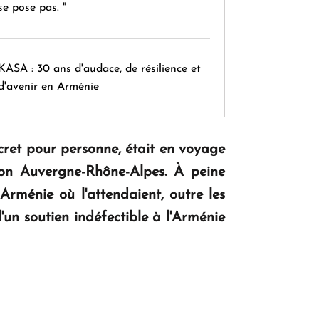
se pose pas. "
KASA : 30 ans d'audace, de résilience et
d'avenir en Arménie
ecret pour personne, était en voyage
Le premier hôtel Hyatt Regency
d'Arménie ouvrira ses portes à Dilijan
gion Auvergne-Rhône-Alpes. À peine
 Arménie où l'attendaient, outre les
'un soutien indéfectible à l'Arménie