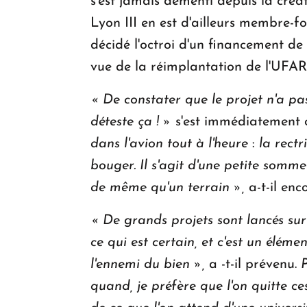
s'est jamais démenti depuis la créat
Lyon III en est d'ailleurs membre-
décidé l'octroi d'un financement de 
vue de la réimplantation de l'UFA
« De constater que le projet n'a pa
déteste ça ! »
s'est immédiatement 
dans l'avion tout à l'heure
:
la rectr
bouger. Il s'agit d'une petite somm
de même qu'un terrain »,
a-t-il enc
« De grands projets sont lancés sur
ce qui est certain, et c'est un éléme
l'ennemi du bien »,
a -t-il prévenu.
P
quand, je préfère que l'on quitte ces