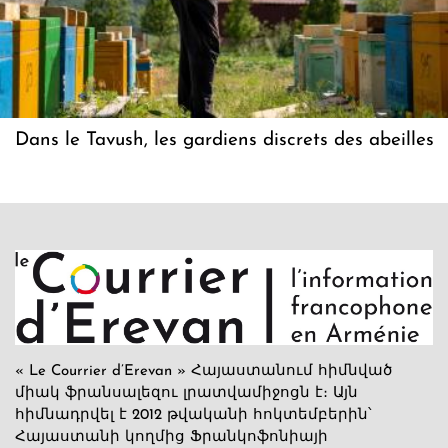
Dans le Tavush, les gardiens discrets des abeilles
« Le Courrier d’Erevan » Հայաստանում հիմնված
միակ ֆրանսալեզու լրատվամիջոցն է։ Այն
հիմնադրվել է 2012 թվականի հոկտեմբերին՝
Հայաստանի կողմից Ֆրանկոֆոնիայի