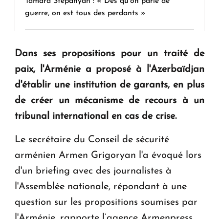
Tamara Stepanyan : « Dès qu’on parle de
guerre, on est tous des perdants »
" Tant qu'il n'existe pas d'alternative concrète, la
Dans ses propositions pour un traité de
question d'un référendum ne se pose pas. "
paix, l'Arménie a proposé à l'Azerbaïdjan
d'établir une institution de garants, en plus
KASA : 30 ans d'audace, de résilience et d'avenir
de créer un mécanisme de recours à un
en Arménie
tribunal international en cas de crise.
Le premier hôtel Hyatt Regency d'Arménie
Le secrétaire du Conseil de sécurité
ouvrira ses portes à Dilijan
arménien Armen Grigoryan l'a évoqué lors
d'un briefing avec des journalistes à
l'Assemblée nationale, répondant à une
question sur les propositions soumises par
l'Arménie, rapporte l’agence Armenpress.