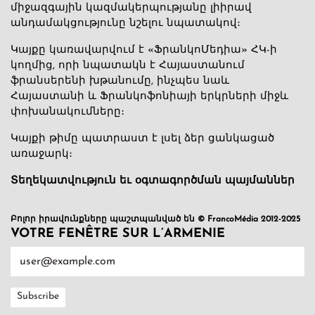
միջազգային կազմակերպությանը լիիրավ
անդամակցությունը նշելու նպատակով։
Կայքը կառավարվում է «ՖրանկոՄեդիա» ՀԿ-ի
կողմից, որի նպատակն է Հայաստանում
ֆրանսերենի խթանումը, ինչպես նաև
Հայաստանի և Ֆրանկոֆոնիայի երկրների միջև
փոխանակումները։
Կայքի թիմը պատրաստ է լսել ձեր ցանկացած
առաջարկ։
Տեղեկատվություն եւ օգտագործման պայմաններ
Բոլոր իրավունքները պաշտպանված են © FrancoMédia 2012-2025
VOTRE FENÊTRE SUR L’ARMENIE