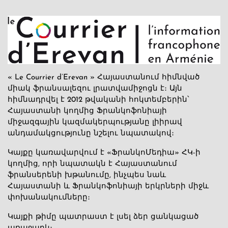
« Le Courrier d’Erevan » Հայաստանում հիմնված
միակ ֆրանսալեզու լրատվամիջոցն է։ Այն
հիմնադրվել է 2012 թվականի հոկտեմբերին՝
Հայաստանի կողմից Ֆրանկոֆոնիայի
միջազգային կազմակերպությանը լիիրավ
անդամակցությունը նշելու նպատակով։
Կայքը կառավարվում է «ՖրանկոՄեդիա» ՀԿ-ի
կողմից, որի նպատակն է Հայաստանում
ֆրանսերենի խթանումը, ինչպես նաև
Հայաստանի և Ֆրանկոֆոնիայի երկրների միջև
փոխանակումները։
Կայքի թիմը պատրաստ է լսել ձեր ցանկացած