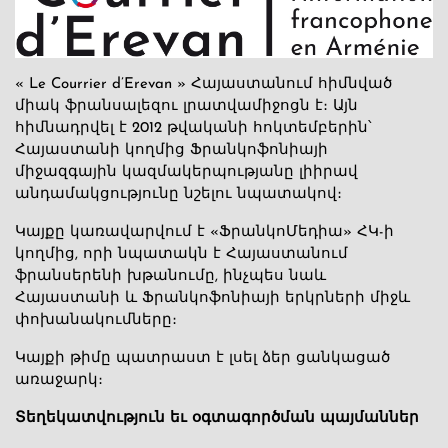
« Le Courrier d’Erevan » Հայաստանում հիմնված
միակ ֆրանսալեզու լրատվամիջոցն է։ Այն
հիմնադրվել է 2012 թվականի հոկտեմբերին՝
Հայաստանի կողմից Ֆրանկոֆոնիայի
միջազգային կազմակերպությանը լիիրավ
անդամակցությունը նշելու նպատակով։
Կայքը կառավարվում է «ՖրանկոՄեդիա» ՀԿ-ի
կողմից, որի նպատակն է Հայաստանում
ֆրանսերենի խթանումը, ինչպես նաև
Հայաստանի և Ֆրանկոֆոնիայի երկրների միջև
փոխանակումները։
Կայքի թիմը պատրաստ է լսել ձեր ցանկացած
առաջարկ։
Տեղեկատվություն եւ օգտագործման պայմաններ