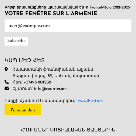
Բոլոր իրավունքները պաշտպանված են © FrancoMédia 2012-2025
VOTRE FENÊTRE SUR L’ARMENIE
ԿԱՊ ՄԵԶ ՀԵՏ
Հայաստանի ֆրանսիական ալյանս
Տերյան փողոց, 89, Երևան, Հայաստան
Հեռ.՝ +37498 801238
Էլ․փոստ՝ info@courrier.am
Կայքի մշակում և սպասարկում`
www.ihost.am
Faire un don
ՀՂՈՒՄՆԵՐ ՍՈՑԻԱԼԱԿԱՆ ՑԱՆՑԵՐԻՆ