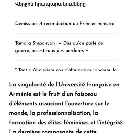
Վերջին հրապարակումները
Démission et reconduction du Premier ministre
Tamara Stepanyan : « Dès qu’on parle de
guerre, on est tous des perdants »
" Tant qu'il n'existe pas d'alternative concrète, la
question d'un référendum ne se pose pas. "
La singularité de l’Université française en
Arménie est le fruit d’un faisceau
KASA : 30 ans d'audace, de résilience et d'avenir
d’éléments associant l’ouverture sur le
en Arménie
monde, la professionnalisation, la
formation des élites féminines et l’intégrité.
Le premier hôtel Hyatt Regency d'Arménie
La dernière composante de cette
ouvrira ses portes à Dilijan