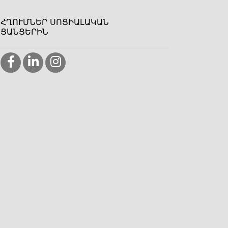
ՀՂՈՒՄՆԵՐ ՍՈՑԻԱԼԱԿԱՆ
ՑԱՆՑԵՐԻՆ