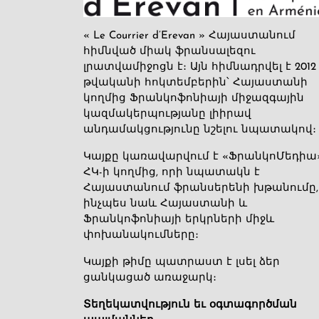
« Le Courrier d’Erevan » Հայաստանում
հիմնված միակ ֆրանսալեզու
լրատվամիջոցն է։ Այն հիմնադրվել է 2012
թվականի հոկտեմբերին՝ Հայաստանի
կողմից Ֆրանկոֆոնիայի միջազգային
կազմակերպությանը լիիրավ
անդամակցությունը նշելու նպատակով։
Կայքը կառավարվում է «ՖրանկոՄեդիա
ՀԿ-ի կողմից, որի նպատակն է
Հայաստանում ֆրանսերենի խթանումը,
ինչպես նաև Հայաստանի և
Ֆրանկոֆոնիայի երկրների միջև
փոխանակումները։
Կայքի թիմը պատրաստ է լսել ձեր
ցանկացած առաջարկ։
Տեղեկատվություն եւ օգտագործման