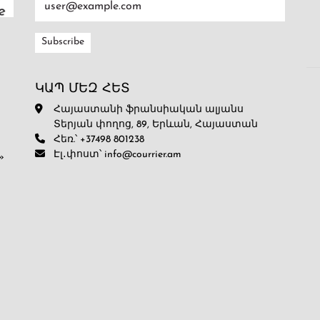
ԿԱՊ ՄԵԶ ՀԵՏ
Հայաստանի ֆրանսիական ալյանս
Տերյան փողոց, 89, Երևան, Հայաստան
Հեռ.՝ +37498 801238
Էլ․փոստ՝ info@courrier.am
»