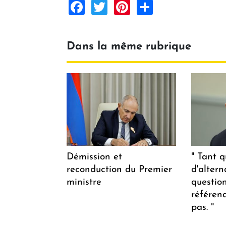
Facebook
Twitter
Pinterest
Share
Dans la même rubrique
Démission et
" Tant q
reconduction du Premier
d'altern
ministre
questio
référen
pas. "