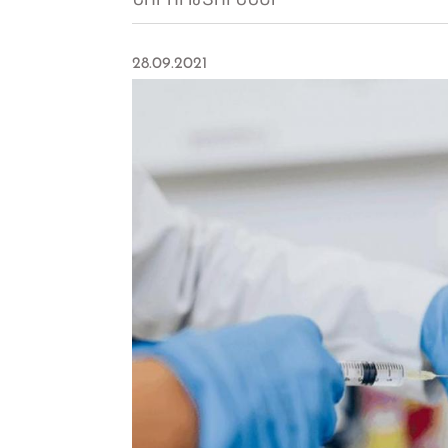
ՆՈՐՈՒԹՅՈՒՆՆԵՐ
28.09.2021