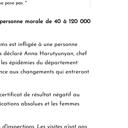
se pose pas. "
 personne morale de 40 à 120 000
KASA : 30 ans d'audace, de résilience et
d'avenir en Arménie
ms est infligée à une personne
'a déclaré Anna Harutyunyan, chef
Le premier hôtel Hyatt Regency
tre les épidémies du département
d'Arménie ouvrira ses portes à Dilijan
érence aux changements qui entreront
certificat de résultat négatif au
dications absolues et les femmes
 d'inspections. Les visites n'ont pas