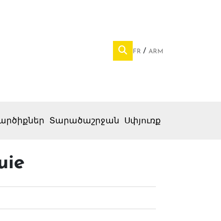
FR
ARM
արծիքներ
Տարածաշրջան
Սփյուռք
uie