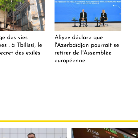
ge des vies
Aliyev déclare que
s : à Tbilissi, le
l'Azerbaïdjan pourrait se
ecret des exilés
retirer de l'Assemblée
européenne