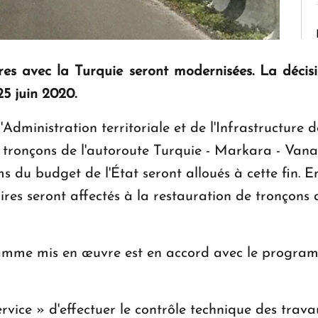
res avec la Turquie seront modernisées. La décis
5 juin 2020.
Administration territoriale et de l'Infrastructure d
 tronçons de l'autoroute Turquie - Markara - Vanad
s du budget de l'État seront alloués à cette fin. E
es seront affectés à la restauration de tronçons d
ramme mis en œuvre est en accord avec le progra
rvice » d'effectuer le contrôle technique des trava