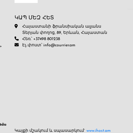
ԿԱՊ ՄԵԶ ՀԵՏ
Հայաստանի ֆրանսիական ալյանս
Տերյան փողոց, 89, Երևան, Հայաստան
Հեռ.՝ +37498 801238
Էլ․փոստ՝ info@courrier.am
»
dia
Կայքի մշակում և սպասարկում`
www.ihost.am