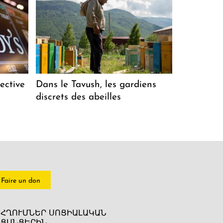
ective
Dans le Tavush, les gardiens
discrets des abeilles
Faire un don
ՀՂՈՒՄՆԵՐ ՍՈՑԻԱԼԱԿԱՆ
ՑԱՆՑԵՐԻՆ