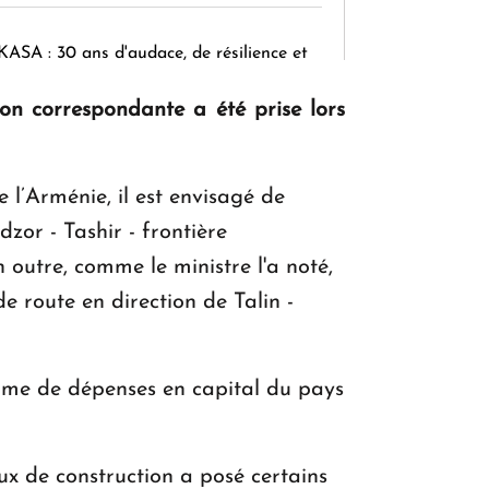
KASA : 30 ans d'audace, de résilience et
d'avenir en Arménie
ion correspondante a été prise lors
Le premier hôtel Hyatt Regency
e l’Arménie, il est envisagé de
d'Arménie ouvrira ses portes à Dilijan
zor - Tashir - frontière
n outre, comme le ministre l'a noté,
e route en direction de Talin -
mme de dépenses en capital du pays
ux de construction a posé certains