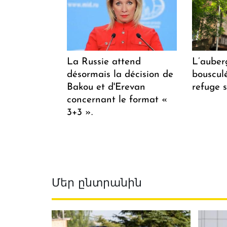
La Russie attend
L’auber
désormais la décision de
bousculée
Bakou et d'Erevan
refuge s
concernant le format «
3+3 ».
Մեր ընտրանին