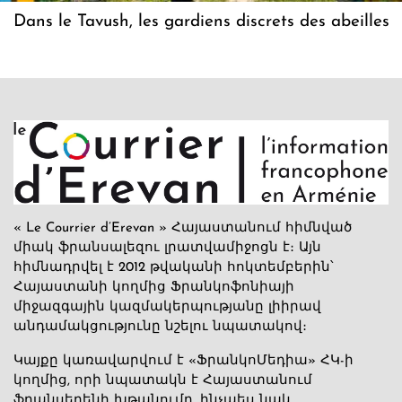
Dans le Tavush, les gardiens discrets des abeilles
« Le Courrier d’Erevan » Հայաստանում հիմնված
միակ ֆրանսալեզու լրատվամիջոցն է։ Այն
հիմնադրվել է 2012 թվականի հոկտեմբերին՝
Հայաստանի կողմից Ֆրանկոֆոնիայի
միջազգային կազմակերպությանը լիիրավ
անդամակցությունը նշելու նպատակով։
Կայքը կառավարվում է «ՖրանկոՄեդիա» ՀԿ-ի
կողմից, որի նպատակն է Հայաստանում
ֆրանսերենի խթանումը, ինչպես նաև