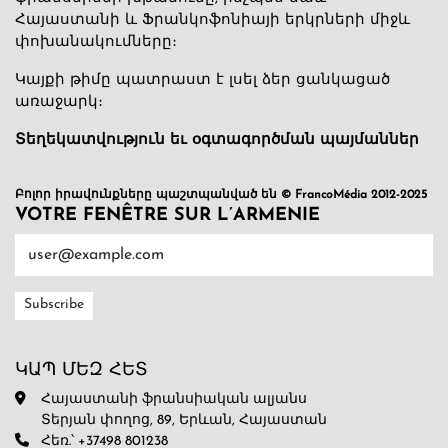
Հայաստանի և Ֆրանկոֆոնիայի երկրների միջև
փոխանակումները։
Կայքի թիմը պատրաստ է լսել ձեր ցանկացած
առաջարկ։
Տեղեկատվություն եւ օգտագործման պայմաններ
Բոլոր իրավունքները պաշտպանված են © FrancoMédia 2012-2025
VOTRE FENÊTRE SUR L’ARMENIE
ԿԱՊ ՄԵԶ ՀԵՏ
Հայաստանի ֆրանսիական ալյանս
Տերյան փողոց, 89, Երևան, Հայաստան
Հեռ.՝ +37498 801238