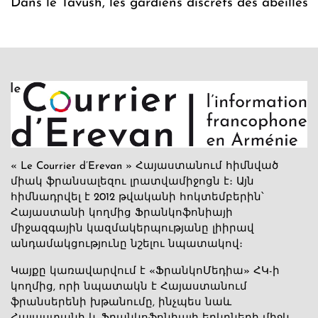
Dans le Tavush, les gardiens discrets des abeilles
« Le Courrier d’Erevan » Հայաստանում հիմնված
միակ ֆրանսալեզու լրատվամիջոցն է։ Այն
հիմնադրվել է 2012 թվականի հոկտեմբերին՝
Հայաստանի կողմից Ֆրանկոֆոնիայի
միջազգային կազմակերպությանը լիիրավ
անդամակցությունը նշելու նպատակով։
Կայքը կառավարվում է «ՖրանկոՄեդիա» ՀԿ-ի
կողմից, որի նպատակն է Հայաստանում
ֆրանսերենի խթանումը, ինչպես նաև