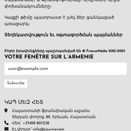
Հայաստանի և Ֆրանկոֆոնիայի երկրների միջև
փոխանակումները։
Կայքի թիմը պատրաստ է լսել ձեր ցանկացած
առաջարկ։
Տեղեկատվություն եւ օգտագործման պայմաններ
Բոլոր իրավունքները պաշտպանված են © FrancoMédia 2012-2025
VOTRE FENÊTRE SUR L’ARMENIE
ԿԱՊ ՄԵԶ ՀԵՏ
Հայաստանի ֆրանսիական ալյանս
Տերյան փողոց, 89, Երևան, Հայաստան
Հեռ.՝ +37498 801238
Էլ․փոստ՝ info@courrier.am