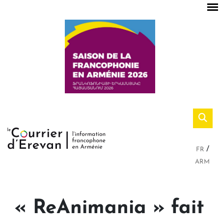
FR
ARM
« ReAnimania » fait