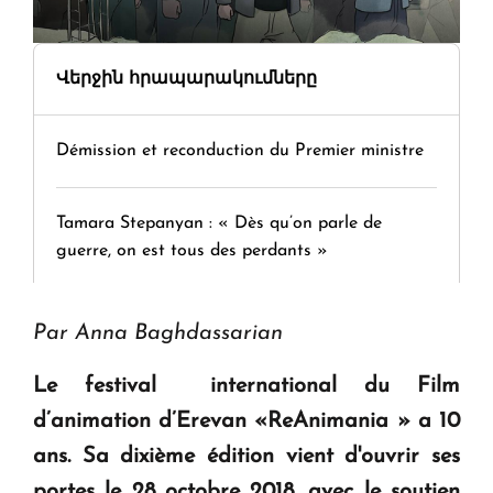
Վերջին հրապարակումները
Démission et reconduction du Premier ministre
Tamara Stepanyan : « Dès qu’on parle de
guerre, on est tous des perdants »
" Tant qu'il n'existe pas d'alternative concrète, la
Par Anna Baghdassarian
question d'un référendum ne se pose pas. "
Le festival international du Film
d’animation d’Erevan «ReAnimania » a 10
KASA : 30 ans d'audace, de résilience et d'avenir
en Arménie
ans. Sa dixième édition vient d'ouvrir ses
portes le 28 octobre 2018, avec le soutien