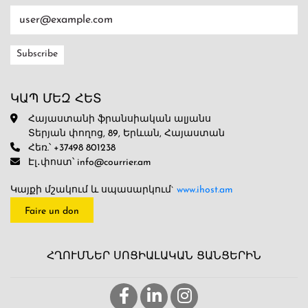
ԿԱՊ ՄԵԶ ՀԵՏ
Հայաստանի ֆրանսիական ալյանս
Տերյան փողոց, 89, Երևան, Հայաստան
Հեռ.՝ +37498 801238
Էլ․փոստ՝ info@courrier.am
Կայքի մշակում և սպասարկում`
www.ihost.am
Faire un don
ՀՂՈՒՄՆԵՐ ՍՈՑԻԱԼԱԿԱՆ ՑԱՆՑԵՐԻՆ