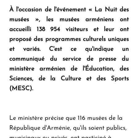
question d'un référendum ne se pose pas. "
À l'occasion de l'événement « La Nuit des
musées », les musées arméniens ont
KASA : 30 ans d'audace, de résilience et d'avenir
accueilli 138 954 visiteurs et leur ont
en Arménie
proposé des programmes culturels uniques
et variés. C'est ce qu'indique un
Le premier hôtel Hyatt Regency d'Arménie
ouvrira ses portes à Dilijan
communiqué du service de presse du
ministère arménien de l'Éducation, des
Sciences, de la Culture et des Sports
(MESC).
Le ministère précise que 116 musées de la
République d'Arménie, qu'ils soient publics,
municipaux ou privés, ont participé à