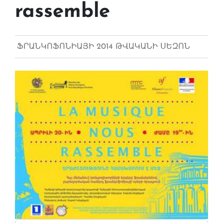
rassemble
ՖՐԱՆԿՈՖՈՆԻԱՅԻ 2014 ԹՎԱԿԱՆԻ ՍԵԶՈՆ