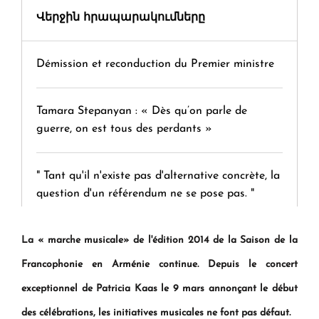
Վերջին հրապարակումները
Démission et reconduction du Premier ministre
Tamara Stepanyan : « Dès qu’on parle de
guerre, on est tous des perdants »
" Tant qu'il n'existe pas d'alternative concrète, la
question d'un référendum ne se pose pas. "
La « marche musicale
KASA : 30 ans d'audace, de résilience et d'avenir
»
de l'édition 2014 de la Saison de la
en Arménie
Francophonie en Arménie continue. Depuis le concert
exceptionnel de Patricia Kaas le 9 mars annonçant le début
Le premier hôtel Hyatt Regency d'Arménie
des célébrations, les initiatives musicales ne font pas défaut.