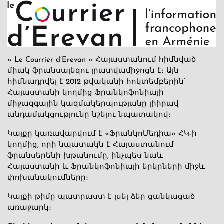
« Le Courrier d’Erevan » Հայաստանում հիմնված
միակ ֆրանսալեզու լրատվամիջոցն է։ Այն
հիմնադրվել է 2012 թվականի հոկտեմբերին՝
Հայաստանի կողմից Ֆրանկոֆոնիայի
միջազգային կազմակերպությանը լիիրավ
անդամակցությունը նշելու նպատակով։
Կայքը կառավարվում է «ՖրանկոՄեդիա» ՀԿ-ի
կողմից, որի նպատակն է Հայաստանում
ֆրանսերենի խթանումը, ինչպես նաև
Հայաստանի և Ֆրանկոֆոնիայի երկրների միջև
փոխանակումները։
Կայքի թիմը պատրաստ է լսել ձեր ցանկացած
առաջարկ։