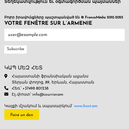
Տեղեկատվություն եւ օգտագործման պայմաններ
Բոլոր իրավունքները պաշտպանված են © FrancoMédia 2012-2025
VOTRE FENÊTRE SUR L’ARMENIE
ԿԱՊ ՄԵԶ ՀԵՏ
Հայաստանի ֆրանսիական ալյանս
Տերյան փողոց, 89, Երևան, Հայաստան
Հեռ.՝ +37498 801238
Էլ․փոստ՝ info@courrier.am
Կայքի մշակում և սպասարկում`
www.ihost.am
Faire un don