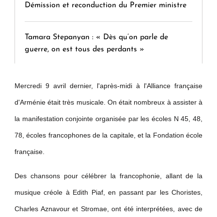
Démission et reconduction du Premier ministre
Tamara Stepanyan : « Dès qu’on parle de
guerre, on est tous des perdants »
" Tant qu'il n'existe pas d'alternative concrète, la
Mercredi 9 avril dernier, l'après-midi à l'Alliance française
question d'un référendum ne se pose pas. "
d'Arménie était très musicale. On était nombreux à assister à
la manifestation conjointe organisée par les écoles N 45, 48,
KASA : 30 ans d'audace, de résilience et d'avenir
78, écoles francophones de la capitale, et la Fondation école
en Arménie
française.
Le premier hôtel Hyatt Regency d'Arménie
Des chansons pour célébrer la francophonie, allant de la
ouvrira ses portes à Dilijan
musique créole à Edith Piaf, en passant par les Choristes,
Charles Aznavour et Stromae, ont été interprétées, avec de