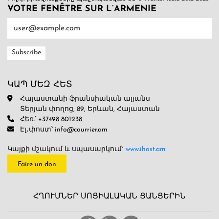
VOTRE FENÊTRE SUR L’ARMENIE
ԿԱՊ ՄԵԶ ՀԵՏ
Հայաստանի ֆրանսիական ալյանս
Տերյան փողոց, 89, Երևան, Հայաստան
Հեռ.՝ +37498 801238
Էլ․փոստ՝ info@courrier.am
Կայքի մշակում և սպասարկում`
www.ihost.am
Faire un don
ՀՂՈՒՄՆԵՐ ՍՈՑԻԱԼԱԿԱՆ ՑԱՆՑԵՐԻՆ