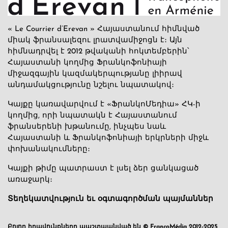
« Le Courrier d’Erevan » Հայաստանում հիմնված
միակ ֆրանսալեզու լրատվամիջոցն է։ Այն
հիմնադրվել է 2012 թվականի հոկտեմբերին՝
Հայաստանի կողմից Ֆրանկոֆոնիայի
միջազգային կազմակերպությանը լիիրավ
անդամակցությունը նշելու նպատակով։
Կայքը կառավարվում է «ՖրանկոՄեդիա» ՀԿ-ի
կողմից, որի նպատակն է Հայաստանում
ֆրանսերենի խթանումը, ինչպես նաև
Հայաստանի և Ֆրանկոֆոնիայի երկրների միջև
փոխանակումները։
Կայքի թիմը պատրաստ է լսել ձեր ցանկացած
առաջարկ։
Տեղեկատվություն եւ օգտագործման պայմաններ
Բոլոր իրավունքները պաշտպանված են © FrancoMédia 2012-2025