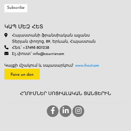
ԿԱՊ ՄԵԶ ՀԵՏ
Հայաստանի ֆրանսիական ալյանս
Տերյան փողոց, 89, Երևան, Հայաստան
Հեռ.՝ +37498 801238
Էլ․փոստ՝ info@courrier.am
Կայքի մշակում և սպասարկում`
www.ihost.am
Faire un don
ՀՂՈՒՄՆԵՐ ՍՈՑԻԱԼԱԿԱՆ ՑԱՆՑԵՐԻՆ