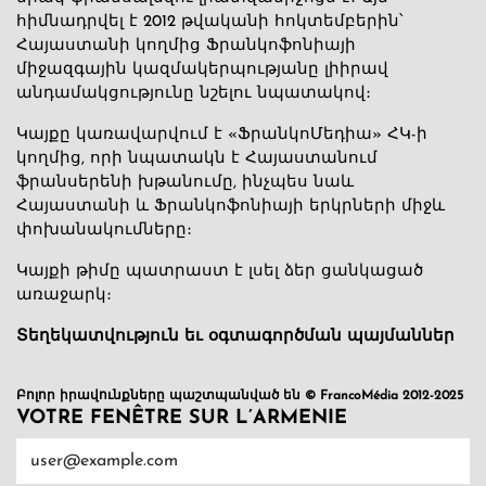
հիմնադրվել է 2012 թվականի հոկտեմբերին՝
Հայաստանի կողմից Ֆրանկոֆոնիայի
միջազգային կազմակերպությանը լիիրավ
անդամակցությունը նշելու նպատակով։
Կայքը կառավարվում է «ՖրանկոՄեդիա» ՀԿ-ի
կողմից, որի նպատակն է Հայաստանում
ֆրանսերենի խթանումը, ինչպես նաև
Հայաստանի և Ֆրանկոֆոնիայի երկրների միջև
փոխանակումները։
Կայքի թիմը պատրաստ է լսել ձեր ցանկացած
առաջարկ։
Տեղեկատվություն եւ օգտագործման պայմաններ
Բոլոր իրավունքները պաշտպանված են © FrancoMédia 2012-2025
VOTRE FENÊTRE SUR L’ARMENIE