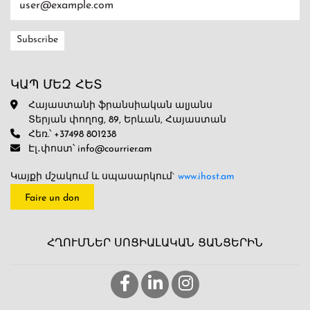
ԿԱՊ ՄԵԶ ՀԵՏ
Հայաստանի ֆրանսիական ալյանս
Տերյան փողոց, 89, Երևան, Հայաստան
Հեռ.՝ +37498 801238
Էլ․փոստ՝ info@courrier.am
Կայքի մշակում և սպասարկում`
www.ihost.am
Faire un don
ՀՂՈՒՄՆԵՐ ՍՈՑԻԱԼԱԿԱՆ ՑԱՆՑԵՐԻՆ