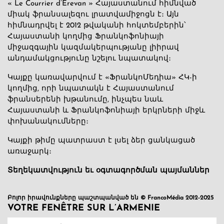
« Le Courrier d’Erevan » Հայաստանում հիմնված
միակ ֆրանսալեզու լրատվամիջոցն է։ Այն
հիմնադրվել է 2012 թվականի հոկտեմբերին՝
Հայաստանի կողմից Ֆրանկոֆոնիայի
միջազգային կազմակերպությանը լիիրավ
անդամակցությունը նշելու նպատակով։
Կայքը կառավարվում է «ՖրանկոՄեդիա» ՀԿ-ի
կողմից, որի նպատակն է Հայաստանում
ֆրանսերենի խթանումը, ինչպես նաև
Հայաստանի և Ֆրանկոֆոնիայի երկրների միջև
փոխանակումները։
Կայքի թիմը պատրաստ է լսել ձեր ցանկացած
առաջարկ։
Տեղեկատվություն եւ օգտագործման պայմաններ
Բոլոր իրավունքները պաշտպանված են © FrancoMédia 2012-2025
VOTRE FENÊTRE SUR L’ARMENIE