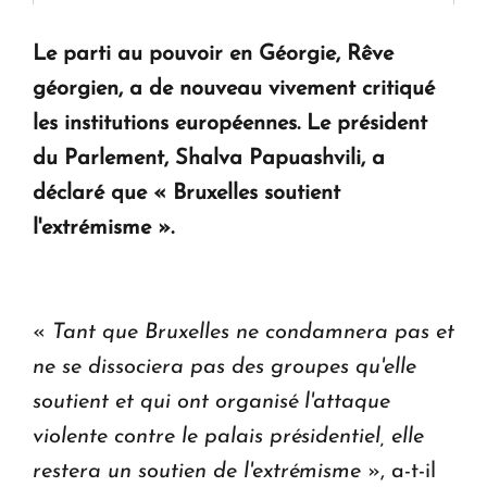
Le parti au pouvoir en Géorgie, Rêve
KASA : 30 ans d'audace, de résilience et d'avenir
géorgien, a de nouveau vivement critiqué
en Arménie
les institutions européennes. Le président
du Parlement, Shalva Papuashvili, a
Le premier hôtel Hyatt Regency d'Arménie
ouvrira ses portes à Dilijan
déclaré que « Bruxelles soutient
l'extrémisme ».
«
Tant que Bruxelles ne condamnera pas et
ne se dissociera pas des groupes qu'elle
soutient et qui ont organisé l'attaque
violente contre le palais présidentiel, elle
restera un soutien de l'extrémisme
», a-t-il