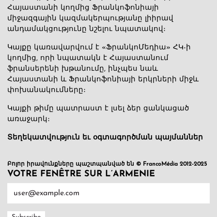
Հայաստանի կողմից Ֆրանկոֆոնիայի
միջազգային կազմակերպությանը լիիրավ
անդամակցությունը նշելու նպատակով։
Կայքը կառավարվում է «ՖրանկոՄեդիա» ՀԿ-ի
կողմից, որի նպատակն է Հայաստանում
ֆրանսերենի խթանումը, ինչպես նաև
Հայաստանի և Ֆրանկոֆոնիայի երկրների միջև
փոխանակումները։
Կայքի թիմը պատրաստ է լսել ձեր ցանկացած
առաջարկ։
Տեղեկատվություն եւ օգտագործման պայմաններ
Բոլոր իրավունքները պաշտպանված են © FrancoMédia 2012-2025
VOTRE FENÊTRE SUR L’ARMENIE