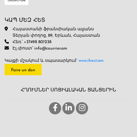
ԿԱՊ ՄԵԶ ՀԵՏ
Հայաստանի ֆրանսիական ալյանս
Տերյան փողոց, 89, Երևան, Հայաստան
Հեռ.՝ +37498 801238
Էլ․փոստ՝ info@courrier.am
Կայքի մշակում և սպասարկում`
www.ihost.am
Faire un don
ՀՂՈՒՄՆԵՐ ՍՈՑԻԱԼԱԿԱՆ ՑԱՆՑԵՐԻՆ