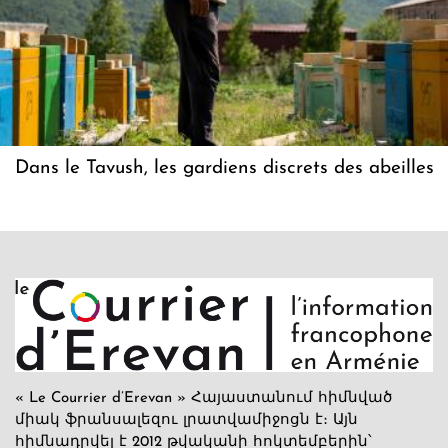
Dans le Tavush, les gardiens discrets des abeilles
« Le Courrier d’Erevan » Հայաստանում հիմնված
միակ ֆրանսալեզու լրատվամիջոցն է։ Այն
հիմնադրվել է 2012 թվականի հոկտեմբերին՝