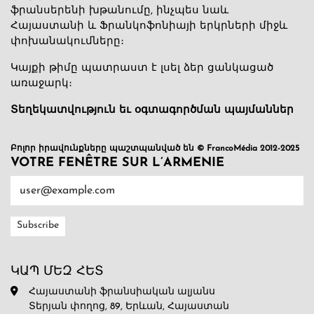
ֆրանսերենի խթանումը, ինչպես նաև
Հայաստանի և Ֆրանկոֆոնիայի երկրների միջև
փոխանակումները։
Կայքի թիմը պատրաստ է լսել ձեր ցանկացած
առաջարկ։
Տեղեկատվություն եւ օգտագործման պայմաններ
Բոլոր իրավունքները պաշտպանված են © FrancoMédia 2012-2025
VOTRE FENÊTRE SUR L’ARMENIE
ԿԱՊ ՄԵԶ ՀԵՏ
Հայաստանի ֆրանսիական ալյանս
Տերյան փողոց, 89, Երևան, Հայաստան