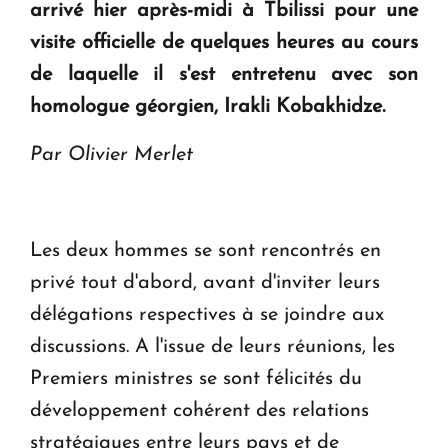
arrivé hier après-midi à Tbilissi pour une
en Arménie
visite officielle de quelques heures au cours
de laquelle il s'est entretenu avec son
Le premier hôtel Hyatt Regency d'Arménie
homologue géorgien, Irakli Kobakhidze.
ouvrira ses portes à Dilijan
Par Olivier Merlet
Les deux hommes se sont rencontrés en
privé tout d'abord, avant d'inviter leurs
délégations respectives à se joindre aux
discussions. A l'issue de leurs réunions, les
Premiers ministres se sont félicités du
développement cohérent des relations
stratégiques entre leurs pays et de