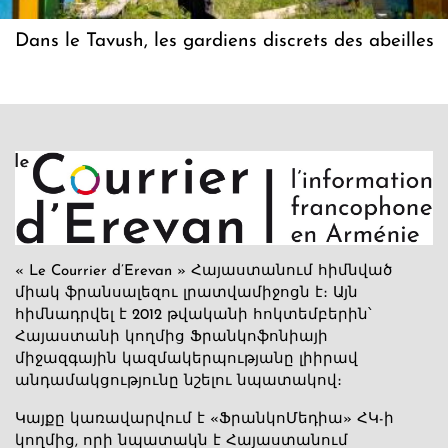
Dans le Tavush, les gardiens discrets des abeilles
« Le Courrier d’Erevan » Հայաստանում հիմնված
միակ ֆրանսալեզու լրատվամիջոցն է։ Այն
հիմնադրվել է 2012 թվականի հոկտեմբերին՝
Հայաստանի կողմից Ֆրանկոֆոնիայի
միջազգային կազմակերպությանը լիիրավ
անդամակցությունը նշելու նպատակով։
Կայքը կառավարվում է «ՖրանկոՄեդիա» ՀԿ-ի
կողմից, որի նպատակն է Հայաստանում