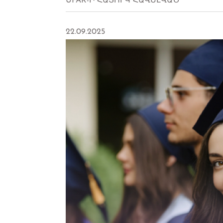
UFAR-Ի ՀԱՏՈՒԿ ՀԱՎԵԼՎԱԾ
22.09.2025