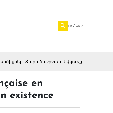
FR
ARM
արծիքներ
Տարածաշրջան
Սփյուռք
nçaise en
on existence