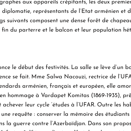
ographes aux appareils crépitants, les deux premie
a diplomatie, représentants de l’Etat arménien et de
rangs suivants composent une dense forêt de chapea
 fin du parterre et le balcon et leur population hét
e le début des festivités. La salle se lève d’un
ilence se fait. Mme Salwa Nacouzi, rectrice de l’U
tendards arménien, français et européen, elle amorc
- en hommage à Vardapet Komitas (1869-1935), prê
 achever leur cycle ’études à l’UFAR. Outre les habi
 une requête : conserver la mémoire des étudiants
la guerre contre l’Azerbaïdjan. Dans son propos, 