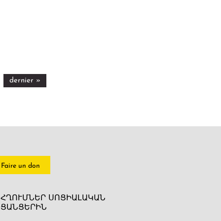
dernier »
Faire un don
ՀՂՈՒՄՆԵՐ ՍՈՑԻԱԼԱԿԱՆ
ՑԱՆՑԵՐԻՆ