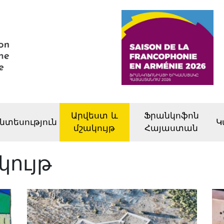
Արվեստ և
Ֆրանկոֆոն
նտեսություն
Կ
մշակույթ
Հայաստան
կույթ