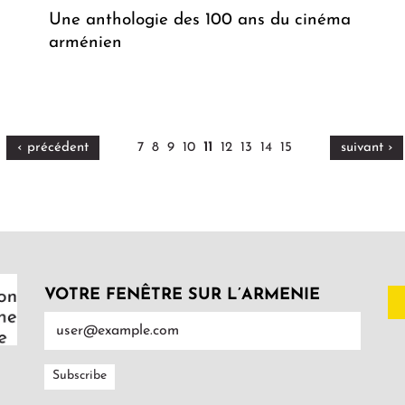
Une anthologie des 100 ans du cinéma
arménien
‹ précédent
7
8
9
10
11
12
13
14
15
suivant ›
VOTRE FENÊTRE SUR L’ARMENIE