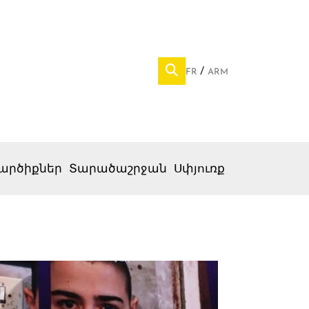
FR
ARM
արծիքներ
Տարածաշրջան
Սփյուռք