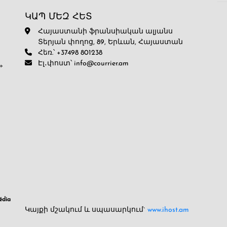
ԿԱՊ ՄԵԶ ՀԵՏ
Հայաստանի ֆրանսիական ալյանս
Տերյան փողոց, 89, Երևան, Հայաստան
Հեռ.՝ +37498 801238
Էլ․փոստ՝ info@courrier.am
»
dia
Կայքի մշակում և սպասարկում`
www.ihost.am