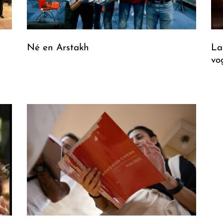
Né en Arstakh
La
vo