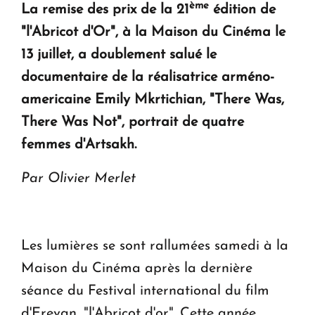
ème
La remise des prix de la 21
édition de
KASA : 30 ans d'audace, de résilience et d'avenir
"l'Abricot d'Or", à la Maison du Cinéma le
en Arménie
13 juillet, a doublement salué le
documentaire de la réalisatrice arméno-
Le premier hôtel Hyatt Regency d'Arménie
americaine Emily Mkrtichian, "There Was,
ouvrira ses portes à Dilijan
There Was Not", portrait de quatre
femmes d'Artsakh.
Par Olivier Merlet
Les lumières se sont rallumées samedi à la
Maison du Cinéma après la dernière
séance du Festival international du film
d'Erevan, "l'Abricot d'or"
.
Cette année