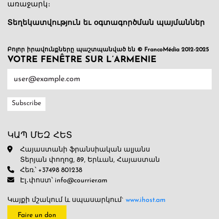
առաջարկ։
Տեղեկատվություն եւ օգտագործման պայմաններ
Բոլոր իրավունքները պաշտպանված են © FrancoMédia 2012-2025
VOTRE FENÊTRE SUR L’ARMENIE
ԿԱՊ ՄԵԶ ՀԵՏ
Հայաստանի ֆրանսիական ալյանս
Տերյան փողոց, 89, Երևան, Հայաստան
Հեռ.՝ +37498 801238
Էլ․փոստ՝ info@courrier.am
Կայքի մշակում և սպասարկում`
www.ihost.am
Faire un don