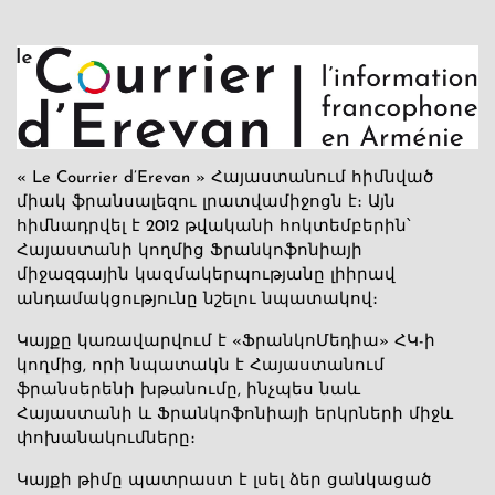
« Le Courrier d’Erevan » Հայաստանում հիմնված
միակ ֆրանսալեզու լրատվամիջոցն է։ Այն
հիմնադրվել է 2012 թվականի հոկտեմբերին՝
Հայաստանի կողմից Ֆրանկոֆոնիայի
միջազգային կազմակերպությանը լիիրավ
անդամակցությունը նշելու նպատակով։
Կայքը կառավարվում է «ՖրանկոՄեդիա» ՀԿ-ի
կողմից, որի նպատակն է Հայաստանում
ֆրանսերենի խթանումը, ինչպես նաև
Հայաստանի և Ֆրանկոֆոնիայի երկրների միջև
փոխանակումները։
Կայքի թիմը պատրաստ է լսել ձեր ցանկացած