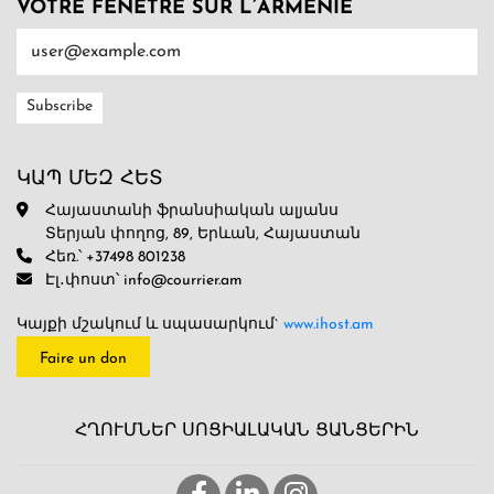
VOTRE FENÊTRE SUR L’ARMENIE
ԿԱՊ ՄԵԶ ՀԵՏ
Հայաստանի ֆրանսիական ալյանս
Տերյան փողոց, 89, Երևան, Հայաստան
Հեռ.՝ +37498 801238
Էլ․փոստ՝ info@courrier.am
Կայքի մշակում և սպասարկում`
www.ihost.am
Faire un don
ՀՂՈՒՄՆԵՐ ՍՈՑԻԱԼԱԿԱՆ ՑԱՆՑԵՐԻՆ