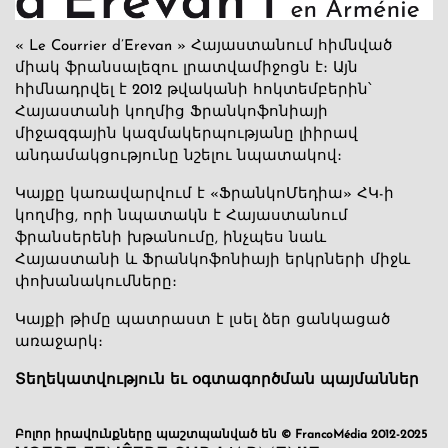
« Le Courrier d’Erevan » Հայաստանում հիմնված
միակ ֆրանսալեզու լրատվամիջոցն է։ Այն
հիմնադրվել է 2012 թվականի հոկտեմբերին՝
Հայաստանի կողմից Ֆրանկոֆոնիայի
միջազգային կազմակերպությանը լիիրավ
անդամակցությունը նշելու նպատակով։
Կայքը կառավարվում է «ՖրանկոՄեդիա» ՀԿ-ի
կողմից, որի նպատակն է Հայաստանում
ֆրանսերենի խթանումը, ինչպես նաև
Հայաստանի և Ֆրանկոֆոնիայի երկրների միջև
փոխանակումները։
Կայքի թիմը պատրաստ է լսել ձեր ցանկացած
առաջարկ։
Տեղեկատվություն եւ օգտագործման պայմաններ
Բոլոր իրավունքները պաշտպանված են © FrancoMédia 2012-2025