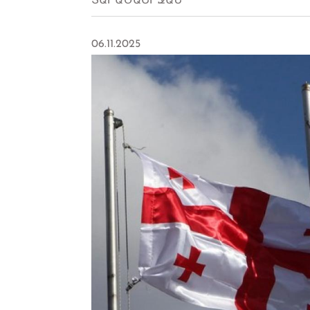
ՏԱՐԱԾԱՇՐՋԱՆ
06.11.2025