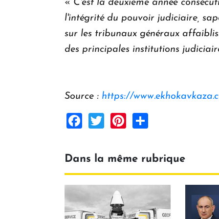
«
C'est la deuxième année consécuti
l'intégrité du pouvoir judiciaire, s
sur les tribunaux généraux affaiblis
des principales institutions judiciai
Source :
https://www.ekhokavkaza.
Facebook
Twitter
Pinterest
Share
Dans la même rubrique