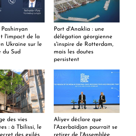
 Pashinyan
Port d'Anaklia : une
t l'impact de la
délégation géorgienne
n Ukraine sur le
s'inspire de Rotterdam,
 du Sud
mais les doutes
persistent
ge des vies
Aliyev déclare que
s : à Tbilissi, le
l'Azerbaïdjan pourrait se
ecret des exilés
retirer de l'Assemblée