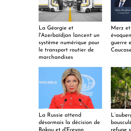
La Géorgie et
Merz et
l'Azerbaïdjan lancent un
évoquen
système numérique pour
guerre e
le transport routier de
Caucase
marchandises
La Russie attend
L’auber
désormais la décision de
bousculée
Bakou et d'Erevan
refuge s