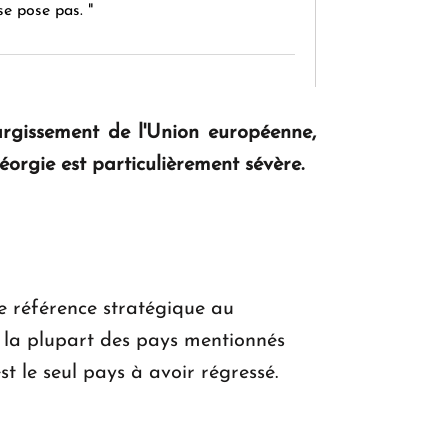
se pose pas. "
KASA : 30 ans d'audace, de résilience et
d'avenir en Arménie
rgissement de l'Union européenne,
éorgie est particulièrement sévère.
Le premier hôtel Hyatt Regency
d'Arménie ouvrira ses portes à Dilijan
de référence stratégique au
e la plupart des pays mentionnés
st le seul pays à avoir régressé.