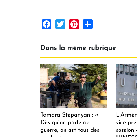
Facebook
Twitter
Pinterest
Share
Dans la même rubrique
Tamara Stepanyan : «
L'Armén
Dès qu’on parle de
vice-pré
guerre, on est tous des
session