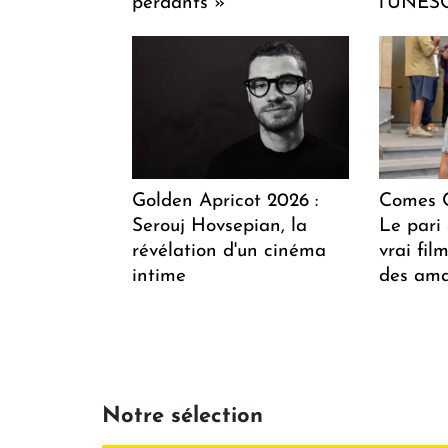
perdants »
l'UNES
Golden Apricot 2026 :
Comes C
Serouj Hovsepian, la
Le pari 
révélation d'un cinéma
vrai fi
intime
des ama
Notre sélection