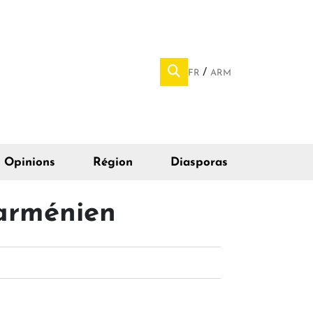
FR
ARM
Opinions
Région
Diasporas
 arménien