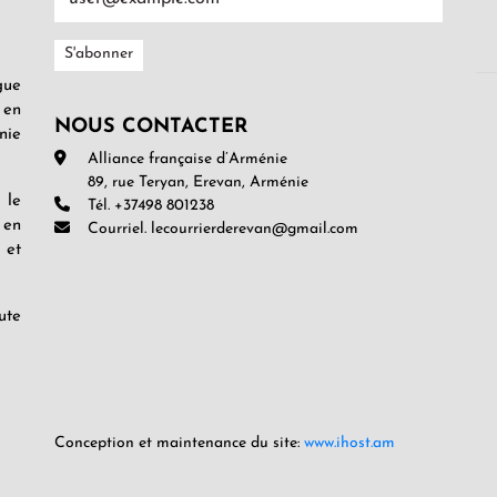
gue
 en
NOUS CONTACTER
nie
Alliance française d’Arménie
89, rue Teryan, Erevan, Arménie
 le
Tél. +37498 801238
 en
Courriel. lecourrierderevan@gmail.com
 et
ute
Conception et maintenance du site:
www.ihost.am