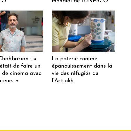
CO
mondial de l'UNESCO
hahbazian : «
La poterie comme
était de faire un
épanouissement dans la
lm de cinéma avec
vie des réfugiés de
teurs »
l’Artsakh