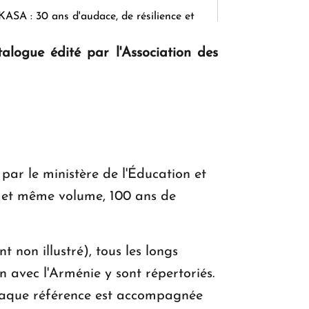
KASA : 30 ans d'audace, de résilience et
d'avenir en Arménie
alogue édité par l'Association des
Le premier hôtel Hyatt Regency
d'Arménie ouvrira ses portes à Dilijan
 par le ministère de l'Éducation et
ul et même volume, 100 ans de
on illustré), tous les longs
 avec l'Arménie y sont répertoriés.
Chaque référence est accompagnée