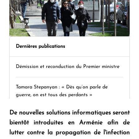
Dernières publications
Démission et reconduction du Premier ministre
Tamara Stepanyan : « Dès qu’on parle de
guerre, on est tous des perdants »
De nouvelles solutions informatiques seront
" Tant qu'il n'existe pas d'alternative concrète, la
bientôt introduites en Arménie afin de
question d'un référendum ne se pose pas. "
lutter contre la propagation de l'infection