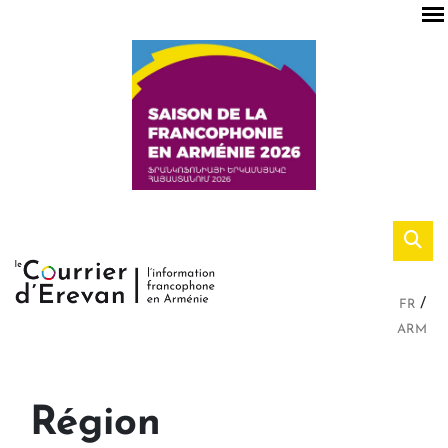
FR
ARM
Région