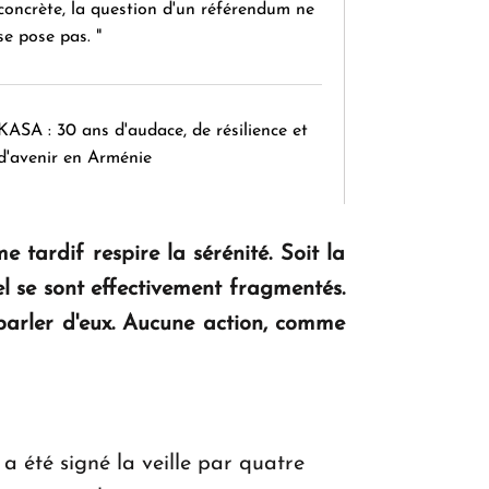
concrète, la question d'un référendum ne
se pose pas. "
KASA : 30 ans d'audace, de résilience et
d'avenir en Arménie
 tardif respire la sérénité. Soit la
Le premier hôtel Hyatt Regency
d'Arménie ouvrira ses portes à Dilijan
el se sont effectivement fragmentés.
 parler d'eux. Aucune action, comme
a été signé la veille par quatre