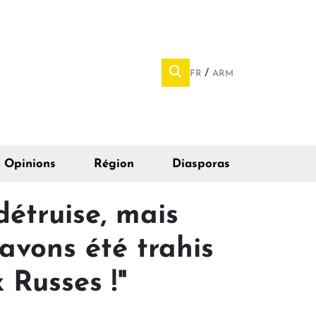
FR
ARM
Opinions
Région
Diasporas
étruise, mais
s avons été trahis
 Russes !"