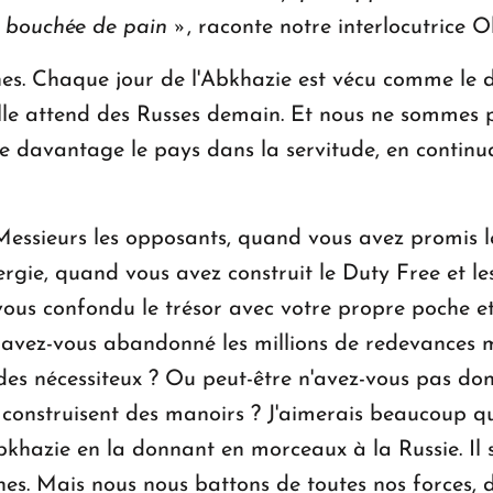
e bouchée de pain »
, raconte notre interlocutrice Ol
. Chaque jour de l'Abkhazie est vécu comme le de
le attend des Russes demain. Et nous ne sommes pas
ce davantage le pays dans la servitude, en continua
essieurs les opposants, quand vous avez promis l
nergie, quand vous avez construit le Duty Free et l
-vous confondu le trésor avec votre propre poche 
avez-vous abandonné les millions de redevances me
des nécessiteux ? Ou peut-être n'avez-vous pas don
s construisent des manoirs ? J'aimerais beaucoup q
bkhazie en la donnant en morceaux à la Russie. Il 
ines. Mais nous nous battons de toutes nos forces,