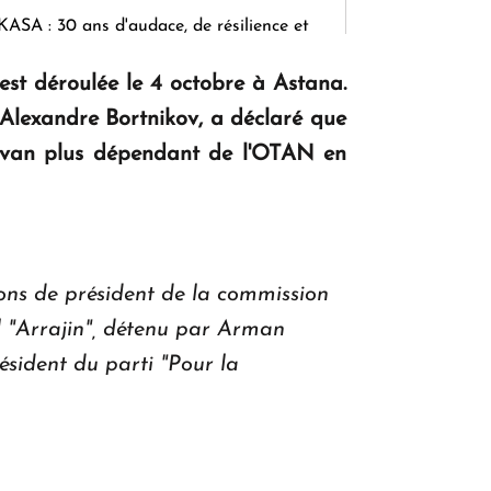
KASA : 30 ans d'audace, de résilience et
d'avenir en Arménie
'est déroulée le 4 octobre à Astana.
, Alexandre Bortnikov, a déclaré que
Le premier hôtel Hyatt Regency
Erevan plus dépendant de l'OTAN en
d'Arménie ouvrira ses portes à Dilijan
ions de président de la commission
l "Arrajin", détenu par Arman
ésident du parti "Pour la