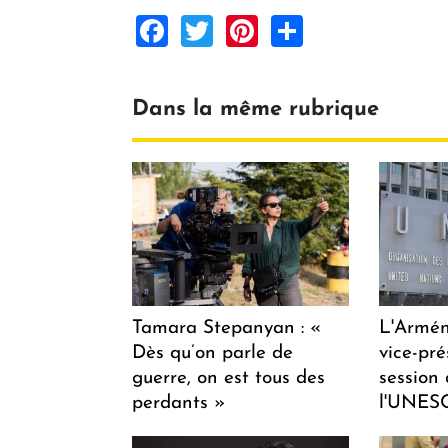
Facebook
Twitter
Pinterest
Share
Dans la même rubrique
Tamara Stepanyan : «
L'Armén
Dès qu’on parle de
vice-pré
guerre, on est tous des
session
perdants »
l'UNES