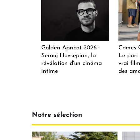
Golden Apricot 2026 :
Comes C
Serouj Hovsepian, la
Le pari 
révélation d'un cinéma
vrai fi
intime
des ama
Notre sélection