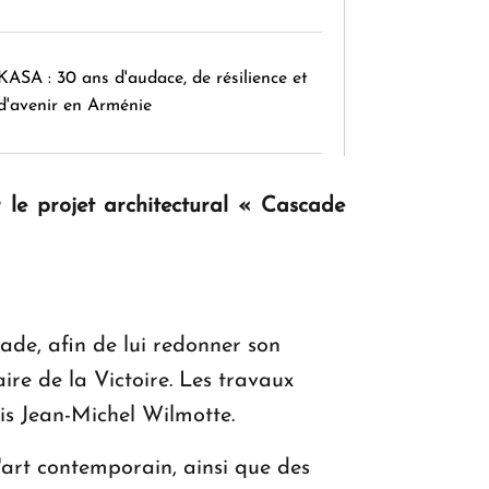
KASA : 30 ans d'audace, de résilience et
d'avenir en Arménie
Le premier hôtel Hyatt Regency
r le projet architectural « Cascade
d'Arménie ouvrira ses portes à Dilijan
de, afin de lui redonner son
re de la Victoire. Les travaux
çais Jean-Michel Wilmotte.
'art contemporain, ainsi que des