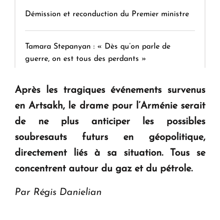
Démission et reconduction du Premier ministre
Tamara Stepanyan : « Dès qu’on parle de
guerre, on est tous des perdants »
Après les tragiques événements survenus
" Tant qu'il n'existe pas d'alternative concrète, la
question d'un référendum ne se pose pas. "
en Artsakh, le drame pour l’Arménie serait
de ne plus anticiper les possibles
KASA : 30 ans d'audace, de résilience et d'avenir
soubresauts futurs en géopolitique,
en Arménie
directement liés à sa situation. Tous se
concentrent autour du gaz et du pétrole.
Le premier hôtel Hyatt Regency d'Arménie
Par Régis Danielian
ouvrira ses portes à Dilijan