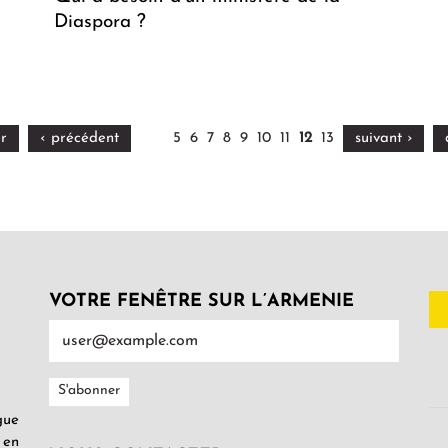
Diaspora ?
r
‹ précédent
5
6
7
8
9
10
11
12
13
suivant ›
VOTRE FENÊTRE SUR L’ARMENIE
gue
 en