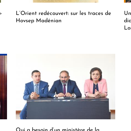
»
L’Orient redécouvert: sur les traces de
Un
Hovsep Madénian
di
Lo
Qui a besoin d’un ministère de la