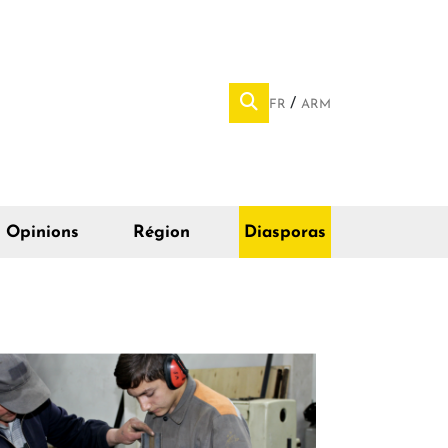
FR
ARM
Opinions
Région
Diasporas