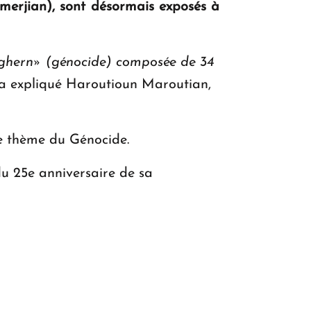
merjian), sont désormais exposés à
KASA : 30 ans d'audace, de résilience et
«Eghern» (génocide) composée de 34
d'avenir en Arménie
a expliqué Haroutioun Maroutian,
Le premier hôtel Hyatt Regency
 le thème du Génocide.
d'Arménie ouvrira ses portes à Dilijan
u 25e anniversaire de sa