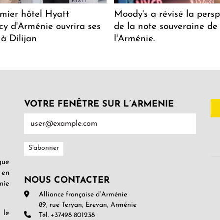
mier hôtel Hyatt
Moody's a révisé la persp
y d'Arménie ouvrira ses
de la note souveraine de
 à Dilijan
l'Arménie.
VOTRE FENÊTRE SUR L’ARMENIE
gue
 en
NOUS CONTACTER
nie
Alliance française d’Arménie
89, rue Teryan, Erevan, Arménie
 le
Tél. +37498 801238