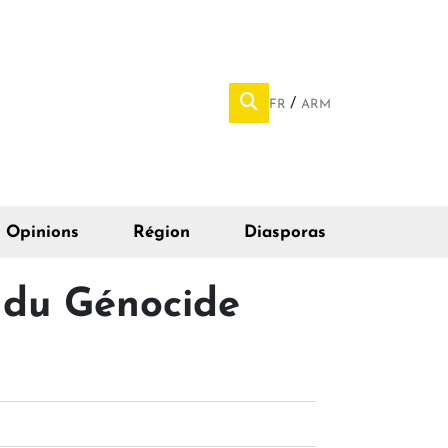
FR
ARM
Opinions
Région
Diasporas
 du Génocide