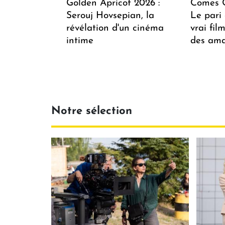
Golden Apricot 2026 :
Comes C
Serouj Hovsepian, la
Le pari 
révélation d'un cinéma
vrai fi
intime
des ama
Notre sélection