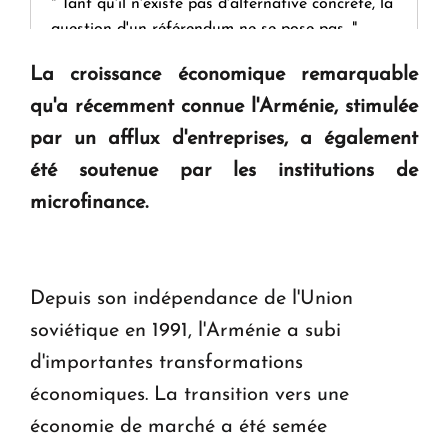
" Tant qu'il n'existe pas d'alternative concrète, la
question d'un référendum ne se pose pas. "
La croissance économique remarquable
KASA : 30 ans d'audace, de résilience et d'avenir
qu'a récemment connue l'Arménie, stimulée
en Arménie
par un afflux d'entreprises, a également
été soutenue par les institutions de
Le premier hôtel Hyatt Regency d'Arménie
microfinance.
ouvrira ses portes à Dilijan
Depuis son indépendance de l'Union
soviétique en 1991, l'Arménie a subi
d'importantes transformations
économiques. La transition vers une
économie de marché a été semée