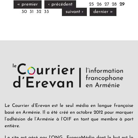
« premier
‹ précédent
25
26
27
28
29
30
31
32
33
suivant ›
dernier »
Le Courrier d’Erevan est le seul média en langue française
basé en Arménie. Il a été créé en octobre 2012 pour marquer
l’adhésion de l’Arménie à l’OIF en tant que membre à part
entière.
Le site est géré par l’ONG FrancoMédia dont le but est la