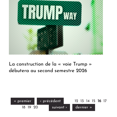
La construction de la « voie Trump »
débutera au second semestre 2026
« premier
‹ précédent
12
13
14
15
16
17
18
19
20
suivant ›
dernier »