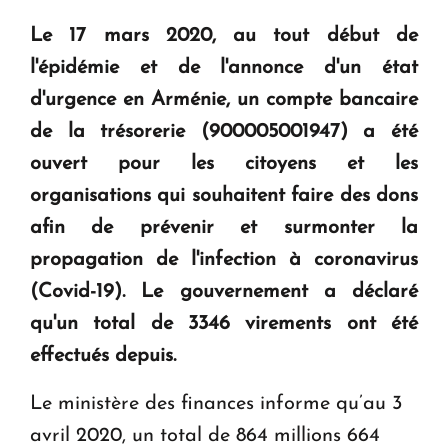
question d'un référendum ne se pose pas. "
Le 17 mars 2020, au tout début de
l'épidémie et de l'annonce d'un état
KASA : 30 ans d'audace, de résilience et d'avenir
d'urgence en Arménie, un compte bancaire
en Arménie
de la trésorerie (900005001947) a été
ouvert pour les citoyens et les
Le premier hôtel Hyatt Regency d'Arménie
ouvrira ses portes à Dilijan
organisations qui souhaitent faire des dons
afin de prévenir et surmonter la
propagation de l'infection à coronavirus
(Covid-19). Le gouvernement a déclaré
qu'un total de 3346 virements ont été
effectués depuis.
Le ministère des finances informe qu’au 3
avril 2020, un total de 864 millions 664